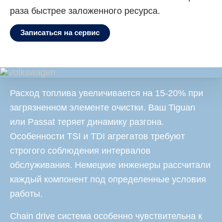
раза быстрее заложенного ресурса.
Записаться на сервис
Расход топлива увеличивается на 15-20% при
загрязненном элементе очистки. Ваш Tiguan
или Passat теряет динамику разгона.
Особенности TSI и TDI агрегатов требуют
строгого соблюдения интервалов
обслуживания. Немецкие инженеры рассчитали
каждый компонент под определенные условия
работы.
Chain drive система особенно чувствительна к